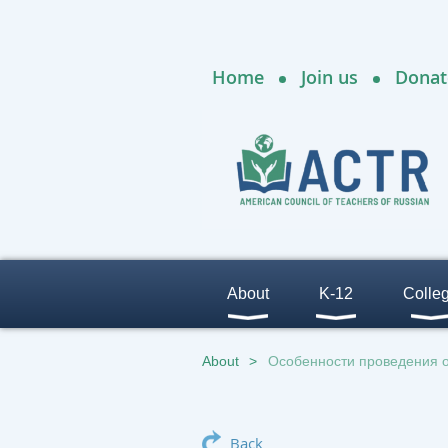
Home
Join us
Donat
About
K-12
Colle
About
Особенности проведения 
Back