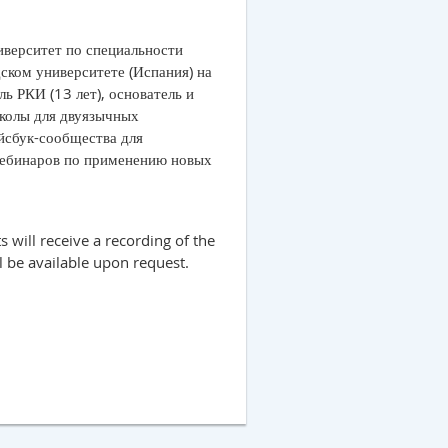
иверситет по специальности
дском университете (Испания) на
ь РКИ (13 лет), основатель и
колы для двуязычных
йсбук-сообщества для
вебинаров по применению новых
s will receive a recording of the
ll be available upon request.