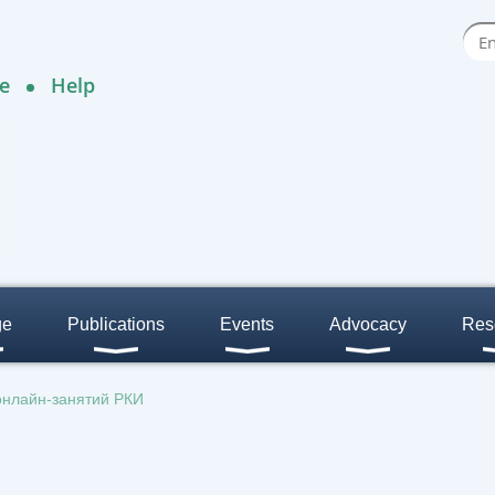
e
Help
ge
Publications
Events
Advocacy
Res
онлайн-занятий РКИ