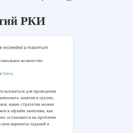
ятий РКИ
e we exceeded a maximum
ксимальное количество
er
here
.
!
пользоваться для проведения
анизовать занятия в группе,
ков, какие стратегии можно
ов к офлайн-занятиям, как
бно остановится на проблеме
 свои варианты заданий и