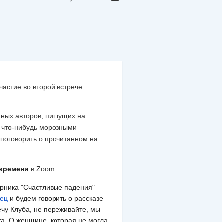
астие во второй встрече
нных авторов, пишущих на
ь что-нибудь морозными
 поговорить о прочитанном на
 времени
в Zoom.
орника "Счастливые падения"
сец
и будем говорить о рассказе
ечу Клуба, не переживайте, мы
та. О женщине, которая не могла