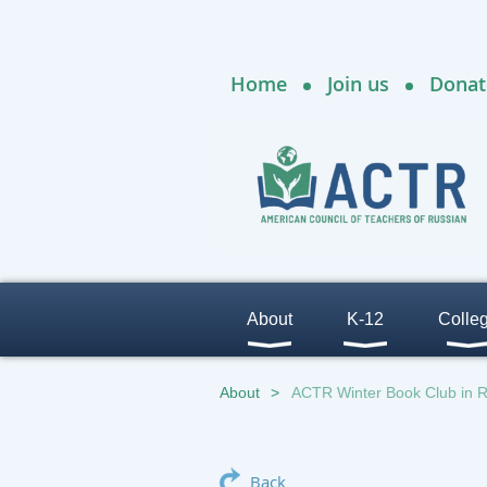
Home
Join us
Donat
About
K-12
Colle
About
ACTR Winter Book Club in 
Back