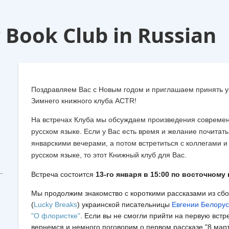
 Book Club in Russian
Поздравляем Вас с Новым годом и приглашаем принять уч
Зимнего книжного клуба ACTR!
На встречах Клуба мы обсуждаем произведения совреме
русском языке. Если у Вас есть время и желание почитат
январскими вечерами, а потом встретиться с коллегами и
русском языке, то этот Книжный клуб для Вас.
Встреча состоится
13
-го января в 15:00 по восточному
Мы продолжим знакомство с короткими рассказами из сб
(
Lucky Breaks
) украинской писательницы
Евгении Белору
"О флористке"
. Если вы не смогли прийти на первую встр
вернемся и немного поговорим о первом рассказе "8 мар