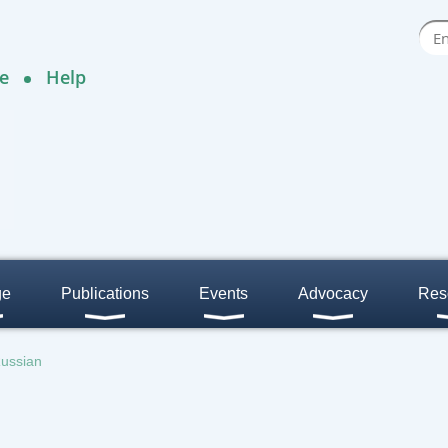
e
Help
ge
Publications
Events
Advocacy
Res
Russian