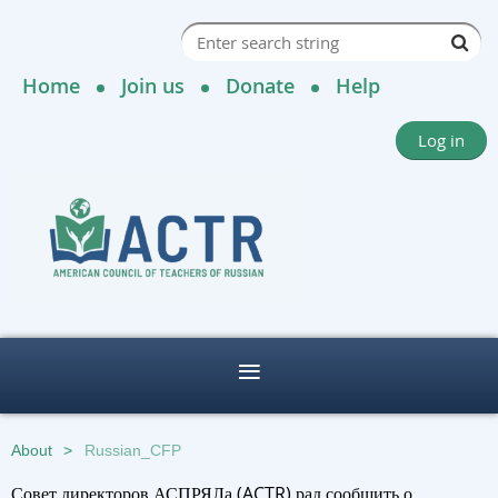
Home
Join us
Donate
Help
Log in
About
Russian_CFP
Совет директоров АСПРЯЛа (ACTR) рад сообщить о